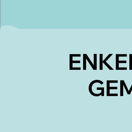
ENKE
GEM