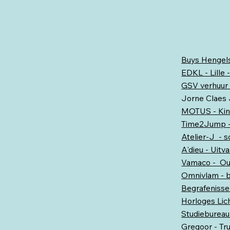
Buys Hengels
EDKL - Lille 
GSV verhuur 
Jorne Claes
MOTUS - Kin
Time2Jump -
Atelier-J - s
A'dieu - Uitv
Vamaco - Out
Omnivlam - b
Begrafenisse
Horloges Lic
Studiebureau
Gregoor - Tr