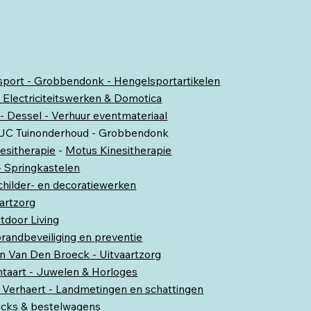
port - Grobbendonk - Hengelsportartikelen
- Electriciteitswerken & Domotica
- Dessel - Verhuur eventmateriaal
 JC Tuinonderhoud - Grobbendonk
esitherapie
-
Motus Kinesitherapie
 Springkastelen
childer- en decoratiewerken
aartzorg
door Living
randbeveiliging en preventie
n Van Den Broeck - Uitvaartzorg
htaart - Juwelen & Horloges
 Verhaert - Landmetingen en schattingen
ucks & bestelwagens